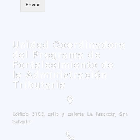
Enviar
Unidad Coordinadora
del Programa de
Fortalecimiento de
la Administración
Tributaria
Edificio 316B, calle y colonia La Mascota, San
Salvador